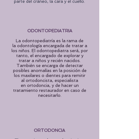
parte del cráneo, la cara y el cuello.
ODONTOPEDIATRIA
La odontopediatría es la rama de
la
odontología
encargada de tratar a
los
niños
. El odontopediatra será, por
tanto, el encargado de explorar y
tratar a niños y recién nacidos.
También se encarga de detectar
posibles anomalías en la posición de
los
maxilares
o dientes para remitir
al ortodoncista, especialista
en
ortodoncia
, y de hacer un
tratamiento restaurador en caso de
necesitarlo.
ORTODONCIA